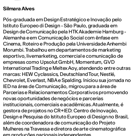
Silmara Alves
Pós-graduada em Design Estratégico e Inovação pelo
Istituto Europeo di Design - São Paulo, graduada em
Design de Comunicação pela HTK Akademie Hamburg -
Alemanha e em Comunicação Social com ênfase em
Cinema, Roteiro e Produção pela Universidade Anhembi
Morumbi. Trabalhou em departamentos de marketing
esportivo, livemarketing, comercial e comunicação de
empresas como Upsolut GmbH, Momentum, GVD
International Trading e Meltex Aoy, atendendo entre outras
marcas: HEW Cyclassics, Deutschland Tour, Nestlé,
Chevrolet, Everlast, NBA e Spalding. Iniciou sua jornada no
IED na área de Comunicação, migrou para a área de
Parcerias e Relacionamentos Corporativos promovendo
novas oportunidades de negócios e parcerias
institucionais, comerciais e acadêmicas. Atualmente, é
gestora de projetos no CR+IED: Centro de Inovaçāo,
Design e Pesquisa do Istituto Europeo di Design no Brasil,
além de coordenadora de comunicação do Projeto
Mulheres na Travessa e diretora de arte cinematográfica
em produções nacionais independentes.