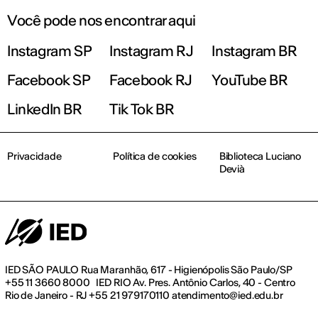
Você pode nos encontrar aqui
Instagram SP
Instagram RJ
Instagram BR
Facebook SP
Facebook RJ
YouTube BR
LinkedIn BR
Tik Tok BR
Privacidade
Política de cookies
Biblioteca Luciano
Devià
IED SÃO PAULO Rua Maranhão, 617 - Higienópolis São Paulo/SP
+55 11 3660 8000 IED RIO Av. Pres. Antônio Carlos, 40 - Centro
Rio de Janeiro - RJ +55 21 979170110 atendimento@ied.edu.br