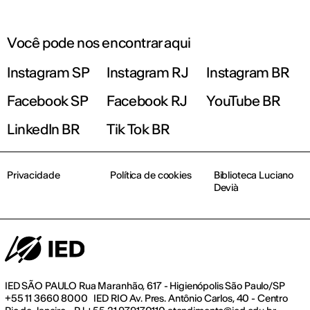
Você pode nos encontrar aqui
Instagram SP
Instagram RJ
Instagram BR
Facebook SP
Facebook RJ
YouTube BR
LinkedIn BR
Tik Tok BR
Privacidade
Política de cookies
Biblioteca Luciano
Devià
IED SÃO PAULO Rua Maranhão, 617 - Higienópolis São Paulo/SP
+55 11 3660 8000 IED RIO Av. Pres. Antônio Carlos, 40 - Centro