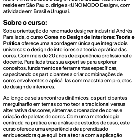
reside em São Paulo, dirige a «UNO MODO Design», com
atividade em Brasil e Uruguai.
Sobre o curso:
Sob a orientação do renomado designer industrial Andrés
Parallada, o curso
Cores no Design de Interiores: Teoria e
Prática
oferece uma abordagem única que integra dois
universos: o design de interiores e a teoria e prática das
cores. Com mais de 20 anos de experiência profissional e
docente, Parallada traz sua expertise para explorar
conceitos, fundamentos e ferramentas específicas,
capacitando os participantes a criar combinações de
cores envolventes e aplicá-las com maestria em projetos
de design de interiores.
Ao longo de seis encontros dinâmicos, os participantes
mergulharão em temas como teoria tradicional versus
alternativa das cores, sistemas ordenados de cores e
criação de paletas de cores. Com uma metodologia
centrada na prática e na análise de estudos de caso, este
curso oferece uma experiência de aprendizado
enriquecedora que equilibra a teoria com a aplicação