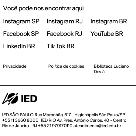
Você pode nos encontrar aqui
Instagram SP
Instagram RJ
Instagram BR
Facebook SP
Facebook RJ
YouTube BR
LinkedIn BR
Tik Tok BR
Privacidade
Política de cookies
Biblioteca Luciano
Devià
IED SÃO PAULO Rua Maranhão, 617 - Higienópolis São Paulo/SP
+55 11 3660 8000 IED RIO Av. Pres. Antônio Carlos, 40 - Centro
Rio de Janeiro - RJ +55 21 979170110 atendimento@ied.edu.br