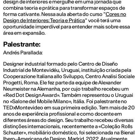
design de interiores e mergulhe em uma jornada que
combina teoria e prática para transformar espaços de
forma cativante. Nessa aula aberta do curso "
Cores no
Design de Interiores: Teoria e Prática
" você terá uma
oportunidade imperdível para entender mais sobre essa
área em expansão.
Palestrante:
Andrés Parallada:
Designer industrial formado pelo Centro de Diseño
Industrial de Montevidéu, Uruguai, instituição criada pela
Cooperazione Italiana allo Sviluppo, Centro Analisi Sociale
Progetti, Roma. Ele fez parte da equipe de Alexander
Neumeister na Alemanha, por cujo trabalho recebeu um
«Red Dot Design Award». Também representou o Uruguai
no «Salone del Mobile Milano», Itália. Foi palestrante no
TEDxMontevideo em sua primeira edição. Tem mais de 20
anos de experiência profissional e como docente em
diferentes áreas do design. Seu trabalho recebeu diversas
distinções internacionais, recentemente a «Coleção Rolls
Schuster», mobiliário doméstico, foi selecionada na Bienal
Ibero-Americana de Design, Madrid, 2022. Atualmente