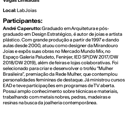
Local:
Lab Joias
Participantes:
André Caperutto:
Graduado em Arquitetura e pós-
graduado em Design Estratégico, é autor de joias e artista
plástico. Com grande produção a partir de 1997 e dando
aulas desde 2000, atuou como designer da Mirandouro
Joias e expôs suas obras no Mercado Mundo Mix, no
Espaço Galeria Paludeto, Feninjer, IED SP (DW 2017/DW
2018/DW 2019), além de feiras e lojas colaborativas. Foi
selecionado para criar e desenvolver o troféu “Mulher
Brasileira”, premiação da Rede Mulher, que contemplou
personalidades femininas de destaque. Já ministrou cursos
EAD e teve participações em programas de TV aberta.
Possui amplo conhecimento sobre técnicas e materiais,
trabalhando com metais nobres, pedras, madeiras e
resinas na busca da joalheria contemporânea.