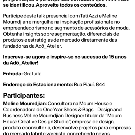
se identificou. Aproveite todos os conteúdos.
Participe deste talk presencial com Tati Azzi e Meline
Moumdjian e mergulhe na inspiração profissional e no
empreendedorismo no segmento de acessórios de moda.
Obtenha insights sobre segmentação, diferenciais de
produtos e estratégias de mercado diretamente das
fundadoras da Adô_Atelier.
Inscreva-se agora e inspire-se no sucesso de 15 anos
da Adô_Atelier!
Entrada:
Gratuita
Endereço do Estacionamento:
Rua Piauí, 844
Participantes:
Meline Moumdjian:
Consultora na Moum House e
Coordenadora do One Year Shoes & Bags - Design and
Business Meline Moumdjian Designer titular da “Moum
House Creative Design Studio”, empresa de design,
produto e consultoria, desenvolve projetos para empresas
do mercado fabril e varejista, concebendo novos