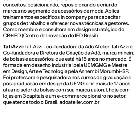
conceitos, posicionando, reposicionando e criando
marcas no segmento de acessórios de moda. Aplica
treinamentos específicos in company para capacitar
grupos de trabalho e oferecer novas técnicas a gestores.
Como membro e consultora em design estratégico do
CR+IED (Centro de Inovação do IED Brasil).
Tati Azzi:
Tati Azzi - co-fundadora da Adô Atelier. Tati Azzi é
Co-fundadora e Diretora de Criação da Adô, marca mineira
de bolsas e acessórios, que está há 15 anos no mercado. É
formada em desenho industrial pela UEMGMG e Mestre
em Design, Arte e Tecnologia pela Anhembi Morumbi-SP.
Foi professora e pesquisadora nos cursos de graduação e
pós-graduação em design da UEMG e há mais de 17 anos
atua no setor de bolsas com sua marca autoral, hoje com
lojas em 3 capitais e um e-commerce pioneiro no setor,
que atende todo o Brasil. adoatelier.com.br