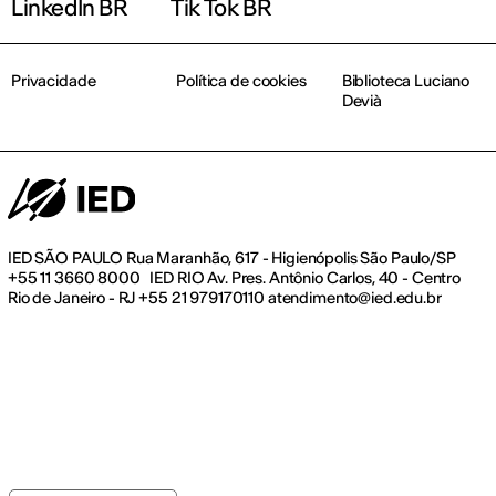
LinkedIn BR
Tik Tok BR
Privacidade
Política de cookies
Biblioteca Luciano
Devià
IED SÃO PAULO Rua Maranhão, 617 - Higienópolis São Paulo/SP
+55 11 3660 8000 IED RIO Av. Pres. Antônio Carlos, 40 - Centro
Rio de Janeiro - RJ +55 21 979170110 atendimento@ied.edu.br