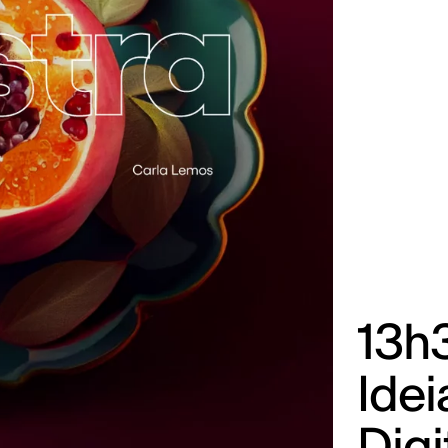
13h
Idei
Digi