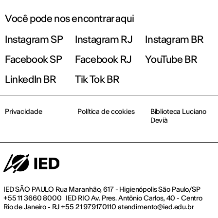
Você pode nos encontrar aqui
Instagram SP
Instagram RJ
Instagram BR
Facebook SP
Facebook RJ
YouTube BR
LinkedIn BR
Tik Tok BR
Privacidade
Política de cookies
Biblioteca Luciano
Devià
IED SÃO PAULO Rua Maranhão, 617 - Higienópolis São Paulo/SP
+55 11 3660 8000 IED RIO Av. Pres. Antônio Carlos, 40 - Centro
Rio de Janeiro - RJ +55 21 979170110 atendimento@ied.edu.br