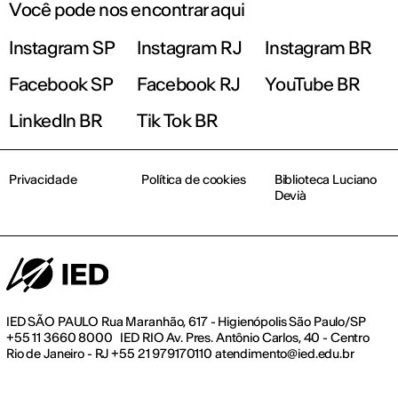
Você pode nos encontrar aqui
Instagram SP
Instagram RJ
Instagram BR
Facebook SP
Facebook RJ
YouTube BR
LinkedIn BR
Tik Tok BR
Privacidade
Política de cookies
Biblioteca Luciano
Devià
IED SÃO PAULO Rua Maranhão, 617 - Higienópolis São Paulo/SP
+55 11 3660 8000 IED RIO Av. Pres. Antônio Carlos, 40 - Centro
Rio de Janeiro - RJ +55 21 979170110 atendimento@ied.edu.br