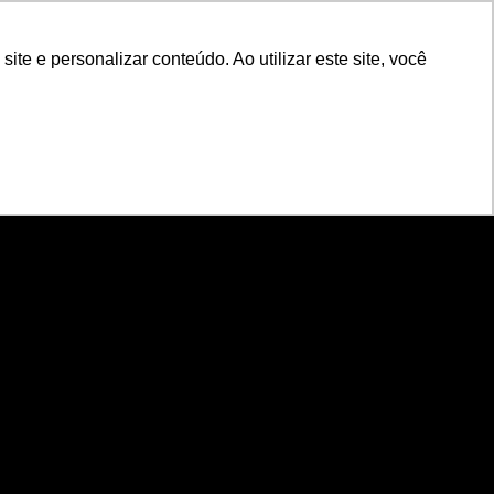
POR
Portal Acadêmico IED
e e personalizar conteúdo. Ao utilizar este site, você