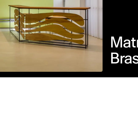
Matr
Bras