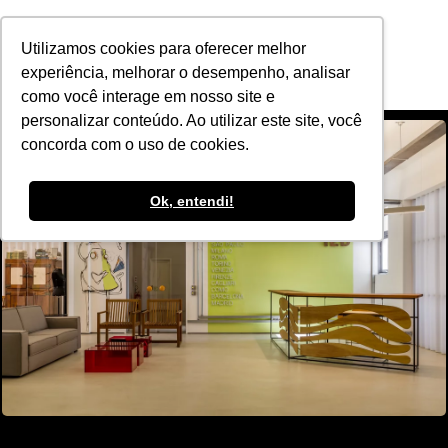
POR
Utilizamos cookies para oferecer melhor
experiência, melhorar o desempenho, analisar
como você interage em nosso site e
personalizar conteúdo. Ao utilizar este site, você
concorda com o uso de cookies.
Ok, entendi!