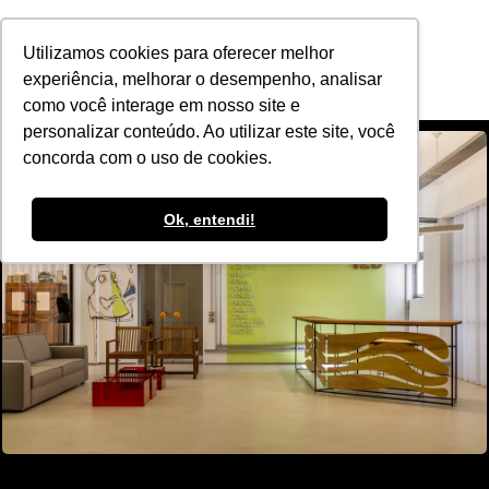
POR
Utilizamos cookies para oferecer melhor
experiência, melhorar o desempenho, analisar
como você interage em nosso site e
personalizar conteúdo. Ao utilizar este site, você
concorda com o uso de cookies.
Ok, entendi!