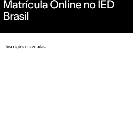
Matrícula Online no IED
Brasil