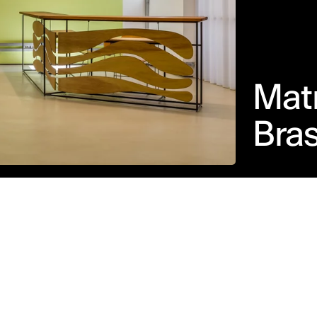
Matr
Bras