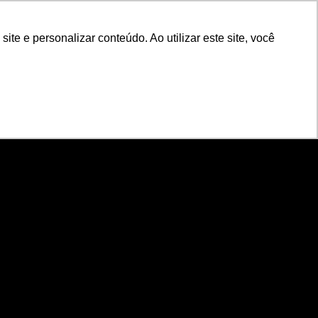
POR
Portal Acadêmico IED
e e personalizar conteúdo. Ao utilizar este site, você