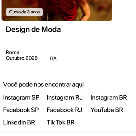
Curso de 3 anos
Design de Moda
Roma
Outubro 2026
ITA
Você pode nos encontrar aqui
Instagram SP
Instagram RJ
Instagram BR
Facebook SP
Facebook RJ
YouTube BR
LinkedIn BR
Tik Tok BR