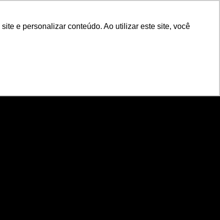
POR
Portal Acadêmico IED
e e personalizar conteúdo. Ao utilizar este site, você