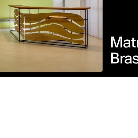
Matr
Bras