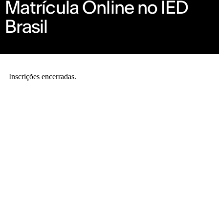
Matrícula Online no IED
Brasil