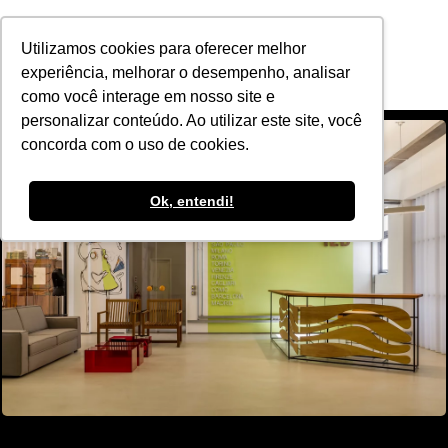
POR
Utilizamos cookies para oferecer melhor
experiência, melhorar o desempenho, analisar
como você interage em nosso site e
personalizar conteúdo. Ao utilizar este site, você
concorda com o uso de cookies.
Ok, entendi!