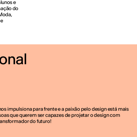
lunos e
mação do
 Moda,
 e
ional
s impulsiona para frente e a paixão pelo design está mais
ssoas que querem ser capazes de projetar o design com
ransformador do futuro!