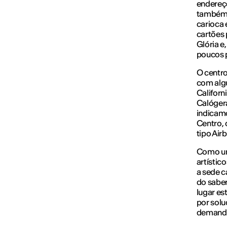
endereço
também o
carioca 
cartões 
Glória e
poucos 
O centro
com algu
Californ
Calógera
indicamo
Centro,
tipo Air
Como um
artístic
a sede c
do sabe
lugar es
por solu
demanda