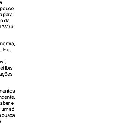
a
m pouco
a para
ro da
MAM) a
onomia,
 Flo,
sil,
l Ibis
dações
imentos
endente,
saber e
m um só
a busca
e