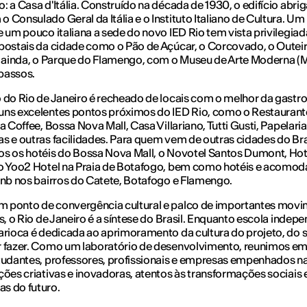
: a Casa d'Itália. Construído na década de 1930, o edifício abrig
 Consulado Geral da Itália e o Instituto Italiano de Cultura. U
e um pouco italiana a sede do novo IED Rio tem vista privilegiad
postais da cidade como o Pão de Açúcar, o Corcovado, o Outei
, ainda, o Parque do Flamengo, com o Museu de Arte Moderna (
passos.
 do Rio de Janeiro é recheado de locais com o melhor da gastr
ns excelentes pontos próximos do IED Rio, como o Restaurante
ia Coffee, Bossa Nova Mall, Casa Villariano, Tutti Gusti, Papelaria
s e outras facilidades. Para quem vem de outras cidades do Bra
s os hotéis do Bossa Nova Mall, o Novotel Santos Dumont, Hote
 o Yoo2 Hotel na Praia de Botafogo, bem como hotéis e acomo
bnb nos bairros do Catete, Botafogo e Flamengo.
 ponto de convergência cultural e palco de importantes mov
os, o Rio de Janeiro é a síntese do Brasil. Enquanto escola indep
arioca é dedicada ao aprimoramento da cultura do projeto, do 
r fazer. Como um laboratório de desenvolvimento, reunimos e
tudantes, professores, profissionais e empresas empenhados n
ções criativas e inovadoras, atentos às transformações sociais 
s do futuro.